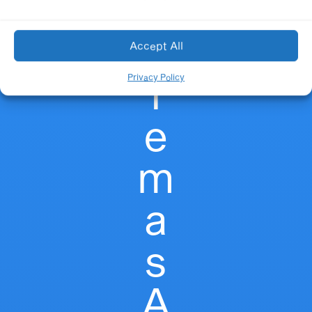
Accept All
T
Privacy Policy
e
m
a
s
A